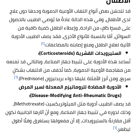
الأطفال
قد تتحسّن بعض أنواع التهاب الأوعية الدموية وحدها دون علاج
لدى الأطفال، وفي هذه الحالة عادةً ما يُوصي الطبيب بالحصول
على قسطٍ كافٍ من الراحة، وإعطاء الطفل كمية كافية من
السوائل، أمّا بالنسبة للأنواع الأخرى، فقد يصف الطبيب الأدوية
[١]
الآتية لعلاج الطفل ومنع إصابته بالمضاعفات:
الستيرويدات القشرية (Corticosteroids):
تُساعد هذه الأدوية على تثبيط جهاز المناعة، وبالتالي قد تمنعه
من مهاجمة الأوعية الدموية، كما تُخفف من الالتهاب بشكلٍ
[٦]
سريع، ومن أبرز الأمثلة عليها دواء بريدنيزون (Prednisone).
الأدوية المضادة للروماتيزم المعدلة لسير المرض
(Disease-Modifying Anti-Rheumatic Drugs):
قد يصف الطبيب أدوية مثل الميثوتريكسيت (Methotrexate)،
وذلك لدوره في تثبيط جهاز المناعة، ومع أنّ آثارها الجانبية تكون
أقل مقارنةً بالستيرويدات، إلا أن مفعولها يستغرق وقتًا أطول
[٦]
ليظهر.