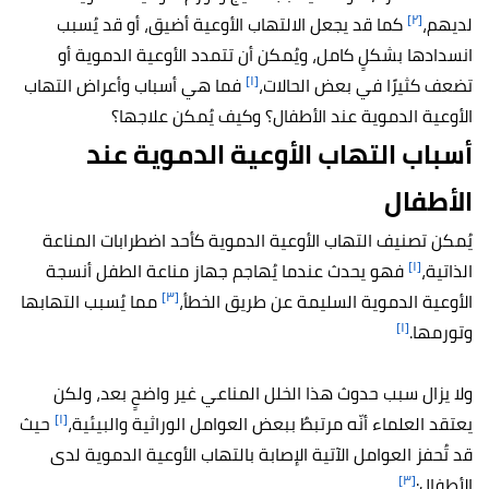
[٢]
لديهم،
كما قد يجعل الالتهاب الأوعية أضيق، أو قد يُسبب
انسدادها بشكلٍ كامل، ويُمكن أن تتمدد الأوعية الدموية أو
[١]
تضعف كثيرًا في بعض الحالات،
فما هي أسباب وأعراض التهاب
الأوعية الدموية عند الأطفال؟ وكيف يُمكن علاجها؟
أسباب التهاب الأوعية الدموية عند
الأطفال
يُمكن تصنيف التهاب الأوعية الدموية كأحد اضطرابات المناعة
[١]
الذاتية،
فهو يحدث عندما يُهاجم جهاز مناعة الطفل أنسجة
[٣]
الأوعية الدموية السليمة عن طريق الخطأ،
مما يُسبب التهابها
[١]
وتورمها.
ولا يزال سبب حدوث هذا الخلل المناعي غير واضحٍ بعد، ولكن
[١]
يعتقد العلماء أنّه مرتبطٌ ببعض العوامل الوراثية والبيئية،
حيث
قد تُحفز العوامل الآتية الإصابة بالتهاب الأوعية الدموية لدى
[٣]
الأطفال: