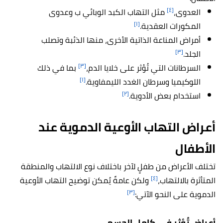
[٤]
العدوى،
مثل التهاب الكبد الوبائي ب وعدوى
[١]
المكورات العقدية.
أمراض المناعة الذاتية الأخرى، منها الذئبة وتصلب
[٣]
الجلد.
[٣]
السرطانات التي تُؤثر على خلايا الدم،
بما في ذلك
[١]
اللوكيميا وسرطان الغدد الليمفاوية.
[٢]
استخدام بعض الأدوية.
أعراض التهاب الأوعية الدموية عند
الأطفال
تختلف الأعراض من طفلٍ لآخر باختلاف نوع الالتهاب والمنطقة
[٤]
المتأثرة بالالتهاب،
ولكن عامةً يُمكن توضيح التهاب الأوعية
[٣]
الدموية على النحو الآتي:
أعراض تُؤثر في كامل الجسم