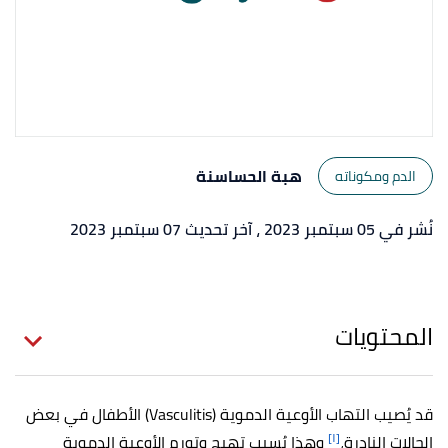
هبة الحساسنة
الدم ومكوناته
نُشر في 05 سبتمبر 2023
، آخر تحديث 07 سبتمبر 2023
المحتويات
قد يُصيب التهاب الأوعية الدموية (Vasculitis) الأطفال في بعض
[١]
الحالات النادرة،
وهذا يُسبب تهيج وتورم الأوعية الدموية