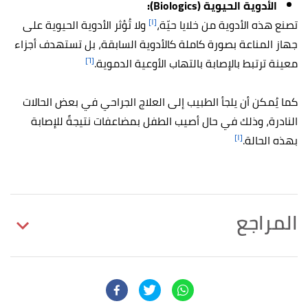
الأدوية الحيوية (Biologics):
[١]
تصنع هذه الأدوية من خلايا حيّة،
ولا تُؤثر الأدوية الحيوية على
جهاز المناعة بصورة كاملة كالأدوية السابقة، بل تستهدف أجزاء
[٦]
معينة ترتبط بالإصابة بالتهاب الأوعية الدموية.
كما يُمكن أن يلجأ الطبيب إلى العلاج الجراحي في بعض الحالات
النادرة، وذلك في حال أصيب الطفل بمضاعفات نتيجةً للإصابة
[١]
بهذه الحالة.
المراجع
أ
ب
ت
ث
ج
ح
خ
د
ذ
ر
ز
س
,
childrenshospital
,
"Vasculitis"
^
Retrieved 5/9/2023. Edited.