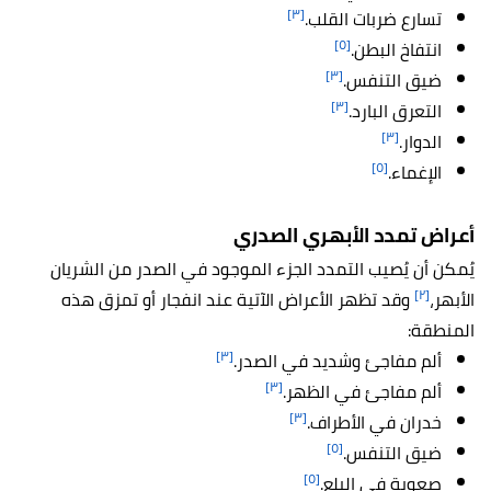
[٣]
تسارع ضربات القلب.
[٥]
انتفاخ البطن.
[٣]
ضيق التنفس.
[٣]
التعرق البارد.
[٣]
الدوار.
[٥]
الإغماء.
أعراض تمدد الأبهري الصدري
يُمكن أن يُصيب التمدد الجزء الموجود في الصدر من الشريان
[٢]
الأبهر،
وقد تظهر الأعراض الآتية عند انفجار أو تمزق هذه
المنطقة:
[٣]
ألم مفاجئ وشديد في الصدر.
[٣]
ألم مفاجئ في الظهر.
[٣]
خدران في الأطراف.
[٥]
ضيق التنفس.
[٥]
صعوبة في البلع.