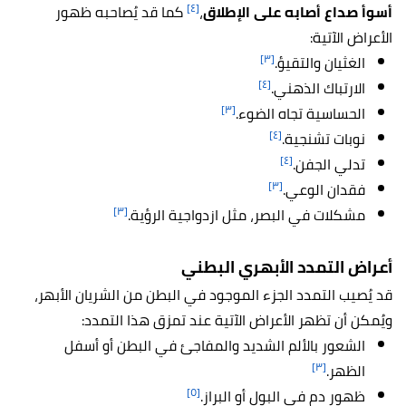
[٤]
أسوأ صداع أصابه على الإطلاق
،
كما قد يُصاحبه ظهور
الأعراض الآتية:
[٣]
الغثيان والتقيؤ.
[٤]
الارتباك الذهني.
[٣]
الحساسية تجاه الضوء.
[٤]
نوبات تشنجية.
[٤]
تدلي الجفن.
[٣]
فقدان الوعي.
[٣]
مشكلات في البصر، مثل ازدواجية الرؤية.
أعراض التمدد الأبهري البطني
قد يُصيب التمدد الجزء الموجود في البطن من الشريان الأبهر،
ويُمكن أن تظهر الأعراض الآتية عند تمزق هذا التمدد:
الشعور بالألم الشديد والمفاجئ في البطن أو أسفل
[٣]
الظهر.
[٥]
ظهور دم في البول أو البراز.