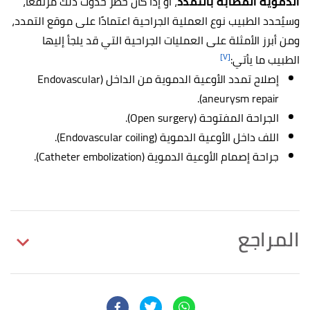
الدموية المصابة بالتمدد
، أو إذا كان خطر حدوث ذلك مرتفعًا،
وسيُحدد الطبيب نوع العملية الجراحية اعتمادًا على موقع التمدد،
ومن أبرز الأمثلة على العمليات الجراحية التي قد يلجأ إليها
[٧]
الطبيب ما يأتي:
إصلاح تمدد الأوعية الدموية من الداخل (Endovascular
aneurysm repair).
الجراحة المفتوحة (Open surgery).
اللف داخل الأوعية الدموية (Endovascular coiling).
جراحة إصمام الأوعية الدموية (Catheter embolization).
المراجع
أ
ب
,
"Causes and treatments of aneurysm"
^
medicalnewstoday
, Retrieved 3/9/2023. Edited.