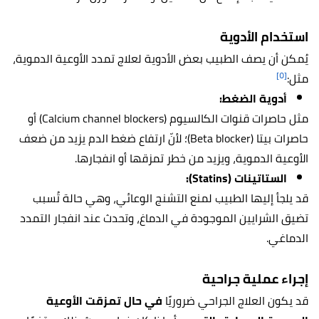
استخدام الأدوية
يُمكن أن يصف الطبيب بعض الأدوية لعلاج تمدد الأوعية الدموية،
[٥]
مثل:
أدوية الضغط:
مثل حاصرات قنوات الكالسيوم (Calcium channel blockers) أو
حاصرات بيتا (Beta blocker)؛ لأنّ ارتفاع ضغط الدم يزيد من ضعف
الأوعية الدموية، ويزيد من خطر تمزقها أو انفجارها.
الستاتينات (Statins):
قد يلجأ إليها الطبيب لمنع التشنج الوعائي، وهي حالة تُسبب
تضيق الشرايين الموجودة في الدماغ، وتحدث عند انفجار التمدد
الدماغي.
إجراء عملية جراحية
قد يكون العلاج الجراحي ضروريًا
في حال تمزقت الأوعية