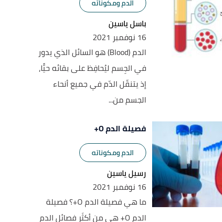
الدم ومكوناته
باسل ياسين
16 نوفمبر 2021
الدم (Blood) هو السائل الذي يدور
في الجِسم ليُحافِظ على بقائه حيًّا،
إذ يتنقّل الدّم في جميع أنحاء
الجسم من...
فصيلة الدم O+
الدم ومكوناته
رسيل ياسين
16 نوفمبر 2021
ما هي فصيلة الدم O+؟ فصيلة
الدم O+ هي من أكثَر فصائل الدم