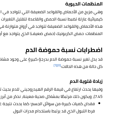
المنظمات الحيوية
وهي مزيج من الأحماض والقواعد الضعيفة التي تتواجد في 
كيميائية عازلة تضبط نسبة الحمض والقاعدة لتقليل التغيرات 
هذه الأحماض والقواعد الضعيفة تتواجد في أزواج متوازنة ف
المنظمات: حمض الكربونيك (حمض ضعيف) الذي يتواجد مع أيون
اضطرابات نسبة حموضة الدم
قد يدل تغير نسبة حموضة الدم بدرجةٍ كبيرةٍ على وجود مشاكل 
[٦]
[٥]
كل حالة من هذه الحالات:
زيادة قلوية الدم
وفيها يحدث ارتفاع في قيمة الرقم الهيدروجيني للدم بحيث 
7.45)، ويكون ذلك مرتبطًا بمشاكل صحية معينة، نذكر من أبرزها ما يلي:
فقدان كميات كبيرة من سوائل الجسم؛ كما يحدث نتيجة غزار
فرط التبول الذي قد يرتبط باستخدام مدرات البول.