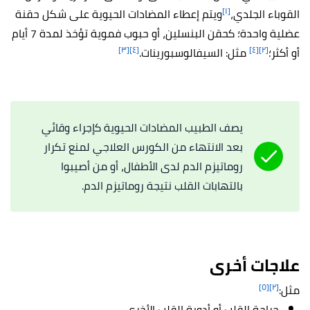
[١]
القوباء الجلدي،
ويتم إعطاء المضادات الحيوية على شكل حقنة
عضلية واحدة؛ كحقن البنسلين، أو حبوب فموية تؤخذ لمدة 7 أيام
[٣]
[٤]
[٤]
[٢]
أو أكثر؛
مثل: السيفالوسبورينات.
يصف الطبيب المضادات الحيوية كإجراء وقائي
بعد الانتهاء من الكورس العلاجي لمنع تكرار
روماتيزم الدم لدى الأطفال، أو من أصيبوا
بالتهابات القلب نتيجة روماتيزم الدم.
علاجات أخرى
[٥]
[٢]
مثل:
جراحة القلب أو أدوية القلب الأخرى.