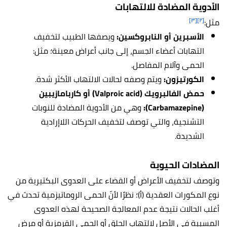
الأدوية المضادة للالتهابات
[٣]
[٢]
مثل:
الأسبرين أو النابروكسين:
ويصفها الطبيب لتخفيف
التهابات أعضاء الجسم، إلى جانب أعراض معينة؛ مثل:
الحمى وآلام المفاصل.
الكورتيزون:
ويتم وصفه لحالات الالتهاب الأكثر شدة.
حمض الفالبرويك (Valproic acid) أو كاربامازيبين
(Carbamazepine):
وهي من الأدوية المضادة للنوبات
التشنجية، والتي توصف لتخفيف الحركات اللاإرادية
الشديدة.
المضادات الحيوية
وتوصف لتخفيف الأعراض أو القضاء على العدوى البكتيرية من
نوع المكورات العقدية (أ)؛ نظرًا لأنّ الحمى الروماتيزمية تحدث في
أغلب الحالات نتيجة عدم المعالجة الصحيحة لهذه العدوى
المسببة في الأصل لالتهاب الحلق أو الحمى القرمزية أو مرض