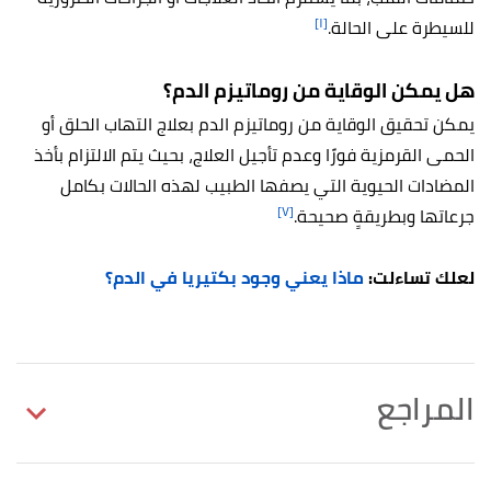
[١]
للسيطرة على الحالة.
هل يمكن الوقاية من روماتيزم الدم؟
يمكن تحقيق الوقاية من روماتيزم الدم بعلاج التهاب الحلق أو
الحمى القرمزية فورًا وعدم تأجيل العلاج، بحيث يتم الالتزام بأخذ
المضادات الحيوية التي يصفها الطبيب لهذه الحالات بكامل
[٧]
جرعاتها وبطريقةٍ صحيحة.
لعلك تساءلت:
ماذا يعني وجود بكتيريا في الدم؟
المراجع
أ
ب
ت
,
"Rheumatic Fever: All You Need to Know"
^