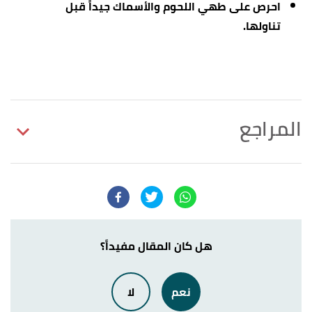
احرص على طهي اللحوم والأسماك جيداً قبل
تناولها.
المراجع
low white blood cell,side effect of cancer
↑
treatment. "Low White Blood Cell Count"
,
clevelandclinic
, Retrieved 13/3/2022. Edited.
أ
ب
,
nhs
, Retrieved
"Low white blood cell count"
^
هل كان المقال مفيداً؟
13/3/2022. Edited.
نعم
لا
أ
ب
,
"What are the symptoms of low blood counts?"
^