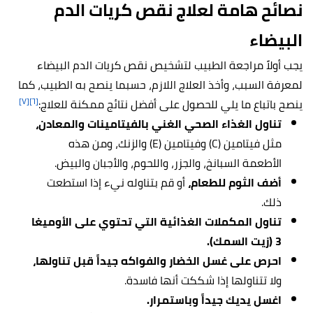
نصائح هامة لعلاج نقص كريات الدم
البيضاء
يجب أولاً مراجعة الطبيب لتشخيص نقص كريات الدم البيضاء
لمعرفة السبب، وأخذ العلاج اللازم، حسبما ينصح به الطبيب، كما
[٧]
[٦]
ينصح باتباع ما يلي للحصول على أفضل نتائج ممكنة للعلاج:
تناول الغذاء الصحي الغني بالفيتامينات والمعادن،
مثل فيتامين (C) وفيتامين (E) والزنك، ومن هذه
الأطعمة السبانخ، والجزر، واللحوم، والأجبان والبيض.
أضف الثوم للطعام،
أو قم بتناوله نيء إذا استطعت
ذلك.
تناول المكملات الغذائية التي تحتوي على الأوميغا
3 (زيت السمك).
احرص على غسل الخضار والفواكه جيداً قبل تناولها،
ولا تتناولها إذا شككت أنها فاسدة.
اغسل يديك جيداً وباستمرار.