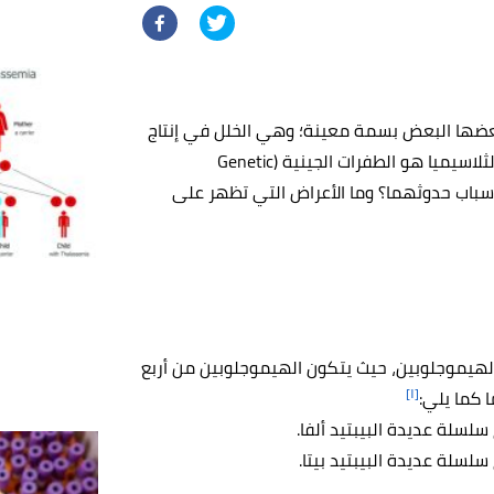
بعضها البعض بسمة معينة؛ وهي الخلل في إنتاج
والسبب الأساسي في حدوث الثلاسيميا هو الطفرات الجينية (Genetic
، فما أسباب حدوثهما؟ وما الأعراض التي تظهر على
الهيموجلوبين، حيث يتكون الهيموجلوبين من أربع
[١]
ا كما يلي:
سلة عديدة البيبتيد ألفا.
سلة عديدة البيبتيد بيتا.