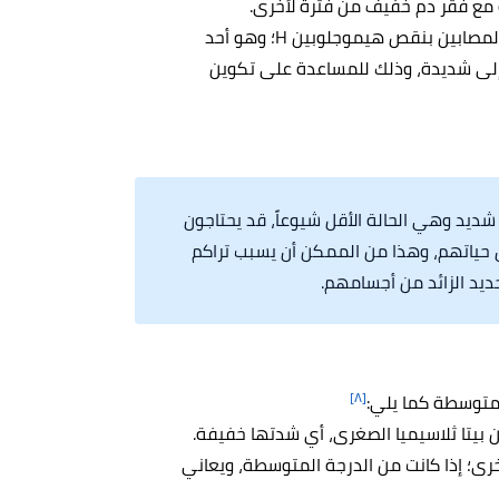
تة مع فقر دم خفيف من فترة لأخرى.
ينصح الأطباء بتناول مكمل حمض الفوليك للأطفال المصابين بنقص هيموجلوبين H؛ وهو أحد
 إلى شديدة، وذلك للمساعدة على تكوين
ابين بمرض الهيموجلوبين H بشكل شديد وهي الحالة الأقل شيوعاً، قد يحتاجون
حياتهم، وهذا من الممكن أن يسبب تراكم
لحديد الزائد من أجسامهم.
[٨]
والمتوسطة كما يلي:
 بيتا ثلاسيميا الصغرى، أي شدتها خفيفة.
رى؛ إذا كانت من الدرجة المتوسطة، ويعاني