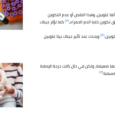
ا غلوبين، وهذا النقص أو عدم التكوين
[٣]
 تكوين خلايا الدم الحمراء،
كما تؤثر جينات
[٣]
وبين،
ويحدث عند تأثير جينات بيتا غلوبين
تها ضعيفة، ولكن في حال كانت درجة الإصابة
[٢]
سيميا: