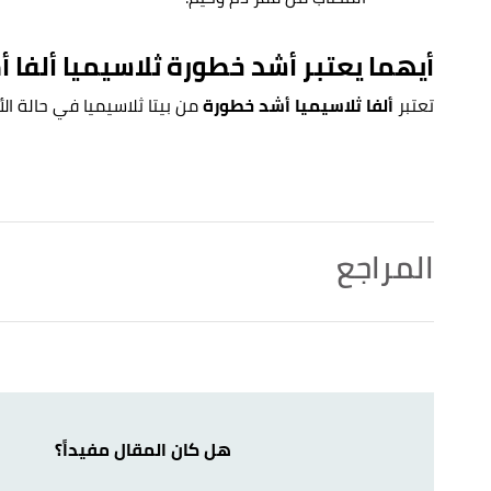
أيهما يعتبر أشد خطورة ثلاسيميا ألفا أم
تعتبر
ألفا ثلاسيميا أشد خطورة
من بيتا ثلاسيميا في حالة ا
المراجع
أ
ب
,
medicinenet
, Retrieved 26/10/2021.
"What Is Alpha Thalassemia vs. Beta Thalassemia?"
^
Edited.
أ
ب
ت
ث
ج
ح
,
differencebetween
,
"Difference Between Alpha Thalassemia and Beta Thalassemia"
^
Retrieved 26/10/2021. Edited.
هل كان المقال مفيداً؟
أ
ب