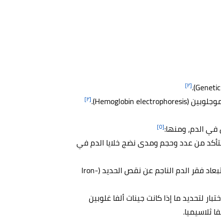
[٢]
[٢]
Hemoglobin el).
[٥]
 في الدم، ومنها:
 للتأكد من عدد وحجم ومدى نضج خلايا الدم في
يجرى هذا الاختبار حتى يتم استبعاد فقر الدم الناجم عن نقص الحديد (Iron-
ختبار لتحديد ما إذا كانت جينات ألفا غلوبين
ا ثلاسيميا.