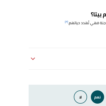
 بيتا؟
[٢]
لأجنة فهي تُهدد حياتهم.
نعم
لا