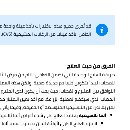
قد تُجرى جميع هذه الاختبارات بأخذ عينة واحدة م
الحامل؛ بأخذ عينات من الزغابات المشيمية (CVS)، أو بزل السائل الأمنيوسي (Amniocentesis).
الفرق من حيث العلاج
طريقة العلاج الوحيدة التي تضمن التعافي التام من مرض الثلا
للمصاب؛ ليبدأ بتكوين خلايا دم جديدة صحية، ولكن هذه العملية
التوافق بين المتبرع والمُصاب؛ حيث يجب أن يكون لدى المتبرع 
المصاب الذي سيخضع لعملية الزراعة، مع أخذ بعين الاعتبار 
لمن يعانون من الثلاسيميا المتوسطة أو الخفيفة، وفيما يأتي 
ألفا ثلاسيميا:
يعتمد العلاج على شدة أعراض ألفا ثلاسيم
لا يلزم العلاج الطبي لأولئك الذين يحملون سمة ألفا 