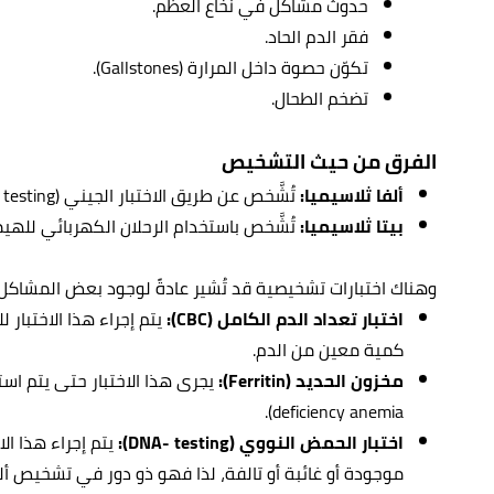
حدوث مشاكل في نخاع العظم.
فقر الدم الحاد.
تكوّن حصوة داخل المرارة (Gallstones).
تضخم الطحال.
الفرق من حيث التشخيص
ألفا ثلاسيميا:
تُشَّخص عن طريق الاختبار الجيني (Genetic testing).
بيتا ثلاسيميا:
تُشَّخص باستخدام الرحلان الكهربائي للهيموجلوبين (ectrophoresis
وهناك اختبارات تشخيصية قد تُشير عادةً لوجود بعض المشاكل
اختبار تعداد الدم الكامل (CBC):
يتم إجراء هذا الاختبار
كمية معين من الدم.
مخزون الحديد (Ferritin):
deficiency anemia).
اختبار الحمض النووي (DNA- testing):
يتم إجراء هذا الا
موجودة أو غائبة أو تالفة، لذا فهو ذو دور في تشخيص ألف