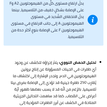
يدلّ ارتفاع مستوى كلٍّ من الهيموجلوبين A2 وF
على الإصابة بشكلٍ خفيف من الثلاسيميا، بينما
يدلّ الانخفاض الشّديد في مستوى
الهيموجلوبين A إلى جانب الارتفاع في مستوى
الهيموجلوبين F على الإصابة بنوعٍ أكثر حدة من
الثلاسيميا.
تحليل الحمض النووي:
يتمّ إجراؤه للكشف عن وجود
أيّ طفرات في الجينات المسؤولة عن إنتاج بروتين
الهيموجلوبين في الدم، وتجدر الإشارة إلى اكتشاف ما
يُقارِب 250 طفرة جينية قد تؤدي إلى الإصابة بمرض بيتا
ثلاسيميا، بالرّغم من أنَّه قد لا يسبب بعضها ظهور أيّة
أعراض على المُصاب، كما قد ساهمت التحاليل الجزيئية
المتاحة في الكشف عن أبرز الطفرات المؤدية إلى