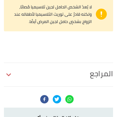
لا يُعدّ الشخص الحامل لجين ثلاسيميا مُصابًا،
ولكنه قادرٌ على توريث الثلاسيميا لأطفاله عند
الزواج بشخصٍ حامل لجين المرض أيضًا.
المراجع
,
cdc
, Retrieved 3/11/2021.
"What is Thalassemia?"
↑
Edited.
"HEMOGLOBINOPATHY AND SICKLE CELL
↑
PROGRAM"
,
www.childrensmn.org
, Retrieved