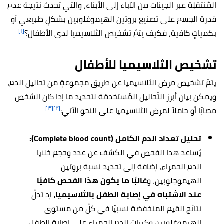
المٌنتقلِة عبر الجينات من الآباء إلى الأبناء، والتي تحدث نتيجة عدم
قدرة الجسم على تصنيع بروتين الهيموغلوبين بشكلٍ طبيعي أو
[١]
بكمياتٍ كافية، فكيف يتمّ تشخيص الثلاسيميا لدى الأطفال؟
تشخيص الثلاسيميا للأطفال
يتمّ تشخيص مرض الثلاسيميا عن طريق مجموعةٍ من تحاليل الدم،
ويمكن بيان أبرز التّحاليل المُستخدمَة لتحديد ما إذا كان الشخص
[٣]
[٢]
مصابًا أو حاملاً لمرض الثلاسيميا على النحو الآتي:
تحليل تعداد الدم الكامل (Complete blood count):
يُساعد هذا الفحص في الكشف عن عدد وحجم خلايا
الدم الحمراء، إضافة إلى تحديد نسبة بروتين
الهيموجلوبين، و
غالبًا ما يكون هذا الفحص كافيًا
عند الاشتباه في إصابة الطفل بالثلاسيميا،
إذ تدلّ
نتائج القيم المنخفضة نسبيًا في كلّ من مستوى
الهيموغلوبين وكريات الدم الحمراء على إصابة الطفل