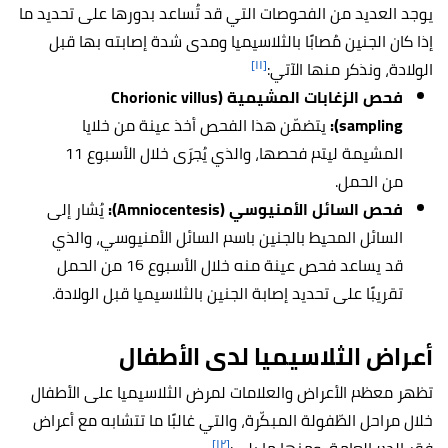
يوجد العديد من الفحوصات التي قد تُساعد بدورها على تحديد ما
إذا كان الجنين مُصابًا بالثلاسيميا ومدى شدة إصابته بها قبل
[١١]
الولادة، ونذكر منها الآتي:
فحص الزغابات المشيمية (Chorionic villus
sampling):
يتضمّن هذا الفحص أخذ عينة من خلايا
المشيمة ليتم فحصها، والذي يُجرَى خلال الأسبوع 11
من الحمل.
فحص السائل الأمنيوسي (Amniocentesis):
يُشار إلى
السائل المحيط بالجنين باسم السائل الأمنيوسي، والذي
قد يساعد فحص عينة منه خلال الأسبوع 16 من الحمل
تقريبًا على تحديد إصابة الجنين بالثلاسيميا قبل الولادة.
أعراض الثلاسيميا لدى الأطفال
تظهر معظم الأعراض والعلامات لمرض الثلاسيميا على الأطفال
خلال مراحل الطّفولة المبكّرة، والتي غالبًا ما تتشابه مع أعراض
[١٢]