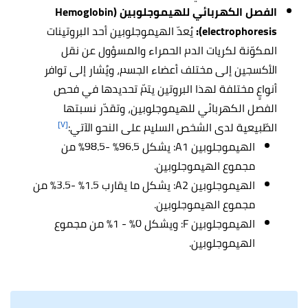
الفصل الكهربائي للهيموجلوبين (Hemoglobin
electrophoresis):
يُعدّ الهيموجلوبين أحد البروتينات
المكوّنة لكريات الدم الحمراء والمسؤول عن نقل
الأكسجين إلى مختلف أعضاء الجسم، ويُشار إلى توافر
أنواعٍ مختلفة لهذا البروتين يتمّ تحديدها في فحص
الفصل الكهربائي للهيموجلوبين، وتقدّر نسبتها
[٧]
الطّبيعية لدى الشخص السليم على النحو الآتي:
الهيموجلوبين A1: يشكل 96.5% -98.5% من
مجموع الهيموجلوبين.
الهيموجلوبين A2: يشكل ما يقارب 1.5% -3.5% من
مجموع الهيموجلوبين.
الهيموجلوبين F: ويشكل 0% - 1% من مجموع
الهيموجلوبين.