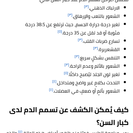
[٣]
الارتباك الذهني.
[٣]
الشعور بالتعب والإرهاق.
تغير درجة حرارة الجسم، حيث ترتفع عن 38.5 درجة
[٥]
مئوية أو قد تقل عن 35 درجة.
[٣]
تسارع ضربات القلب.
[٣]
القشعريرة.
[٣]
التنفس بشكلٍ سريع.
[٣]
الشعور بالألم وعدم الراحة.
[٥]
تغير لون الجلد ليُصبح داكنًا.
[٤]
التحدث بكلامٍ غير واضح ومتداخل.
[٤]
الشعور بألمٍ أو ضعفٍ في العضلات.
كيف يُمكن الكشف عن تسمم الدم لدى
كبار السن؟
[٤]