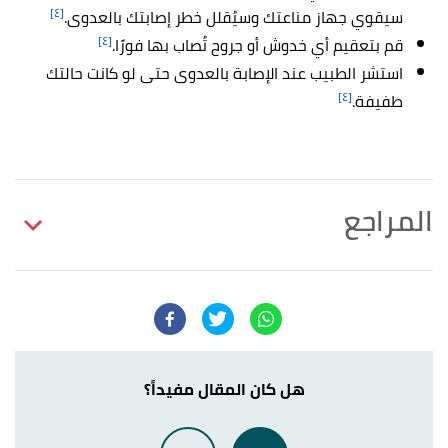
[٤]
سيقوي جهاز مناعتك وسيُقلل خطر إصابتك بالعدوى.
[٤]
قم بتعقيم أي خدوش أو جروح تُصاب بها فورًا.
استشر الطبيب عند الإصابة بالعدوى حتى لو كانت حالتك
[٤]
طفيفة.
المراجع
,
clevelandclinic
, Retrieved 12/9/2023.
"Sepsis"
↑
Edited.
,
mayoclinic
, Retrieved 12/9/2023. Edited.
"Sepsis"
↑
هل كان المقال مفيداً؟
أ
ب
ت
ث
ج
ح
خ
د
ذ
ر
ز
س
,
"SEPSIS AND THE ELDERLY"
^
endsepsis
, Retrieved 12/9/2023. Edited.