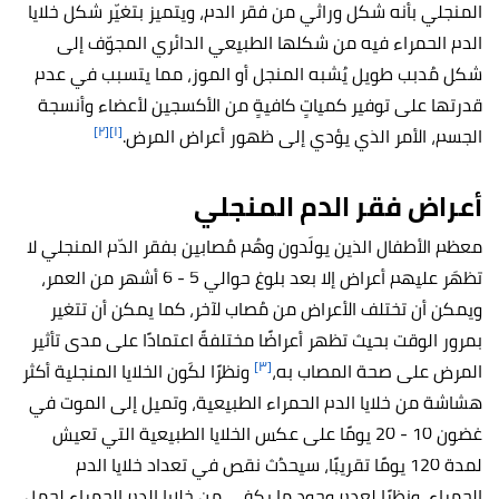
المنجلي بأنه شكل وراثي من فقر الدم، ويتميز بتغيّر شكل خلايا
الدم الحمراء فيه من شكلها الطبيعي الدائري المجوّف إلى
شكل مُدبب طويل يُشبه المنجل أو الموز، مما يتسبب في عدم
قدرتها على توفير كمياتٍ كافيةٍ من الأكسجين لأعضاء وأنسجة
[٢]
[١]
الجسم، الأمر الذي يؤدي إلى ظهور أعراض المرض.
أعراض فقر الدم المنجلي
معظم الأطفال الذين يولَدون وهُم مُصابين بفقر الدّم المنجلي لا
تظهَر عليهم أعراض إلا بعد بلوغ حوالي 5 - 6 أشهر من العمر،
ويمكن أن تختلف الأعراض من مُصاب لآخر، كما يمكن أن تتغير
بمرور الوقت بحيث تظهر أعراضًا مختلفةً اعتمادًا على مدى تأثير
[٣]
المرض على صحة المصاب به،
ونظرًا لكَون الخلايا المنجلية أكثر
هشاشة من خلايا الدم الحمراء الطبيعية، وتميل إلى الموت في
غضون 10 - 20 يومًا على عكس الخلايا الطبيعية التي تعيش
لمدة 120 يومًا تقريبًا، سيحدُث نقص في تعداد خلايا الدم
الحمراء، ونظرًا لعدم وجود ما يكفي من خلايا الدم الحمراء لحمل