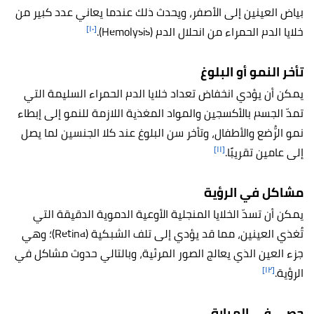
بياض العينين إلى الأصفر، ويحدث ذلك عندما يعاني عدد كبير من
[١٠]
خلايا الدم الحمراء من انحلال الدم (Hemolysis).
تأخر النمو أو البلوغ
يمكن أن يؤدي انخفاض تعداد خلايا الدم الحمراء السليمة التي
تمدّ الجسم بالأكسجين والمواد المغذية اللازمة للنمو إلى إبطاء
نمو الرُّضع والأطفال، وتأخر سن البلوغ عند كلا الجنسين لما يصل
[١١]
إلى عامين تقريبًا.
مشاكل في الرؤية
يمكن أن تسدّ الخلايا المنجلية الأوعية الدموية الدقيقة التي
تُغذي العينين، مما قد يؤدي إلى تلف الشبكية (Retina)؛ وهي
جزء العين الذي يعالج الصور المرئية، وبالتالي حدوث مشاكل في
[١٢]
الرؤية.
حصى في المرارة