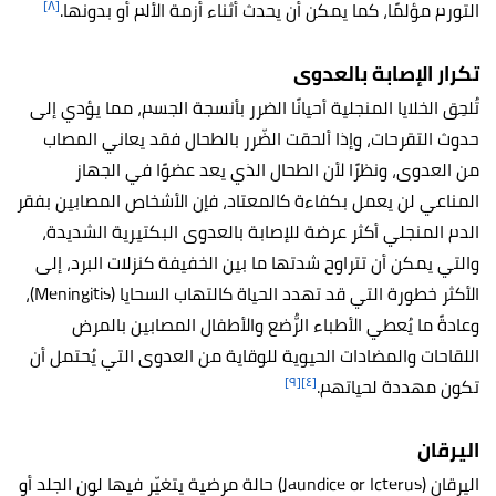
[٨]
التورم مؤلمًا، كما يمكن أن يحدث أثناء أزمة الألم أو بدونها.
تكرار الإصابة بالعدوى
تُلحِق الخلايا المنجلية أحيانًا الضرر بأنسجة الجسم، مما يؤدي إلى
حدوث التقرحات، وإذا ألحقت الضّرر بالطحال فقد يعاني المصاب
من العدوى، ونظرًا لأن الطحال الذي يعد عضوًا في الجهاز
المناعي لن يعمل بكفاءة كالمعتاد، فإن الأشخاص المصابين بفقر
الدم المنجلي أكثر عرضة للإصابة بالعدوى البكتيرية الشديدة،
والتي يمكن أن تتراوح شدتها ما بين الخفيفة كنزلات البرد، إلى
الأكثر خطورة التي قد تهدد الحياة كالتهاب السحايا (Meningitis)،
وعادةً ما يُعطي الأطباء الرُّضع والأطفال المصابين بالمرض
اللقاحات والمضادات الحيوية للوقاية من العدوى التي يُحتمل أن
[٩]
[٤]
تكون مهددة لحياتهم.
اليرقان
اليرقان (Jaundice or Icterus) حالة مرضية يتغيّر فيها لون الجلد أو