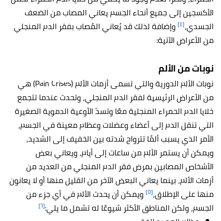
الأكسجين إلى جميع أنحاء الجسم يعاني المصاب من الضعف
[٤]
الجسدي،
وإضافة لذلك قد يُعاني المُصاب بفقر الدم المنجلي
من الأعراض الآتية:
نوبات من الألم
نوبات الألم الدورية والتي تسمى أزمات الألم (Pain Crises) هي
من الأعراض الرئيسية لفقر الدم المنجلي، وتحدث عندما تتجمع
خلايا الدم الحمراء المنجلية معًا وتسدّ الأوعية الدموية الصغيرة
التي تنقل الدم إلى أعضاء وعضلات وعظام معينة في الجسم،
الأمر الذي يسبب ألمًا تترواح شدته بين الخفيف إلى الشديد،
ويمكن أن يستمر الألم من ساعات إلى أيام، ويعاني بعض
الأشخاص المصابين بمرض فقر الدم المنجلي من العديد من
أزمات الألم، بينما يعاني البعض الآخر من القليل منها أو لا يعانون
[٥]
منها على الإطلاق،
ويمكن أن يحدث الألم في أي جزء من
[٦]
الجسم، ولكن المناطق الأكثر شيوعًا له تشمل ما يلي: