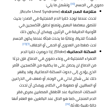
[١٥]
دموي في الجسم،
وتشمل ما يلي:
متلازمة الصدر الحادة:
(Acute Chest Syndrome)،
تحدث عندما توجد خلايا الدم المنجلية في الصدر؛ بحيث
تلتصق ببعضها البعض وتمنع تدفق الأكسجين في
الأوعية الدقيقة في الرئتين، ويمكن أن يكون ذلك
مُهددًا للحياة، وغالبًا ما يحدث فجأة عندما يكون الجسم
[١٦]
[٦]
تحت ضغط من العدوى أو الحمى أو الجفاف.
السكتة الدماغية:
(Stoke)، إذا حوصرت خلايا الدم
الحمراء المنجلية في وعاء دموي في الدماغ، فإن جزءًا
من الدماغ لن يحصل على ما يكفيه من الأكسجين، الأمر
الذي يؤدي إلى حدوث السكتة الدماغية، وقد يظهر
ذلك على شكل تدلي في الوجه، أو ضعف في الذراعين
أو الساقين، أو صعوبة في الكلام، ويمكن أن تحدث
السكتات الدماغية عند الأطفال المصابين بمرض فقر
الدم المنجلي كما هو الحال عند البالغين، مع العلم أنها
[١٧]
حالة طبية طارئة.