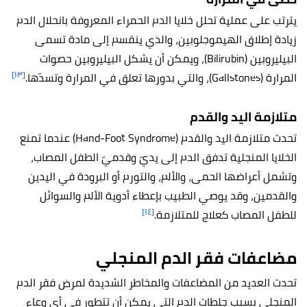
يترتب على عملية تحلل خلايا الدم الحمراء المعروفة بانحلال الدم
زيادة إطلاق الهيموجلوبين، والذي ينقسم إلى مادة تسمى
البيليروبين (Bilirubin)، ويمكن أن يشكل البيليروبين حصوات
[١٣]
المرارة (Gallstones)، والتي بدورها تعلق في المرارة وتسدّها.
متلازمة اليد والقدم
تحدث متلازمة اليد والقدم (Hand-Foot Syndrome) عندما تمنع
الخلايا المنجلية تدفق الدم إلى يديّ وقدميّ الطفل المصاب،
وتشمل أعراضها الحمى، والألم، والتورم أو البرودة في اليدين
والقدمين، وقد يوصي الطبيب بإعطاء أدوية الألم والسوائل
[١٤]
للطفل المصاب كعلاج للمتلازمة.
مضاعفات فقر الدم المنجلي
تحدث العديد من المضاعفات والمخاطر الشديدة لمرض فقر الدم
المنجلي بسبب جلطات الدم التي يمكن أن تتطور في أي وعاء