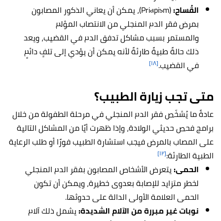
القُساح:
(Priapism)، يمكن أن يعاني الذكور المصابون
بمرض فقر الدم المنجلي من الانتصاب المؤلم
والمستمر بسبب مشاكل تدفق الدم في القضيب، ويعد
ذلك حالةً طبيةً طارئةً لأنه يمكن أن يؤدي إلى تلفٍ دائمٍ
[١٨]
في القضيب.
متى تجب زيارة الطبيب؟
عادةً ما يُشخّص فقر الدم المنجلي في مرحلة الطفولة من خلال
برامج فحص حديثي الولادة، وإذا ظهرت أيًا من المشاكل التالية
على المصاب بالمرض فيجب استشارة الطبيب فورًا أو طلب الرعاية
[١٢]
الطبية الطارئة:
الحمى:
يتعرض الأشخاص المصابون بفقر الدم المنجلي
لخطر متزايد للإصابة بعدوى خطيرة، ويمكن أن تكون
الحمى العلامة الأولى الدالة على حدوثها.
نوبات غير مبررة من الآلام الشديدة:
يشمل ذلك آلام