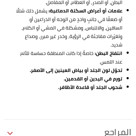
البطن، أو الصدر، أو العظام، أو المفاصل.
علامات أو أعراض السكتة الدماغية:
يشمل ذلك شللًا
أو ضعفًا في جانبٍ واحدٍ من الوجه أو الذراعين أو
الساقين، والالتباس، ومشكلة في المشي أو الكلام،
وتغيّرات مفاجئة في الرؤية، وخدر غير مبرر، وصداع
شديد.
انتفاخ البطن:
خاصةً إذا كانت المنطقة حساسة للألم
عند اللمس.
تحوّل لون الجلد أو بياض العينين إلى الأصفر.
تورم في اليدين أو القدمين.
شحوب الجلد أو قاعدة الأظافر.
المراجع