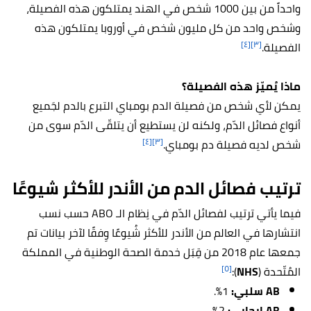
واحداً من بين 1000 شخص في الهند يمتلكون هذه الفصيلة،
وشخص واحد من كل مليون شخص في أوروبا يمتلكون هذه
[٤]
[٣]
الفصيلة.
ماذا يُميّز هذه الفصيلة؟
يمكن لأي شخص من فصيلة الدم بومباي التبرع بالدم لجَميع
أنواع فصائل الدّم، ولكنه لن يستطيع أن يتلقّى الدّم سوى من
[٤]
[٣]
شخص لديه فصيلة دم بومباي.
ترتيب فصائل الدم من الأندر للأكثر شيوعًا
فيما يأتي ترتيب لفصائل الدّم في نِظام الـ ABO حسب نسب
انتشارها في العالم من الأندر للأكثر شُيوعًا وِفقًا لآخر بيانات تم
جمعها عام 2018 من قِبَل خدمة الصحة الوطنية في المملكة
[٥]
المُتّحدة (
NHS
):
AB سلبي:
1%.
AB إيجابي:
2%.