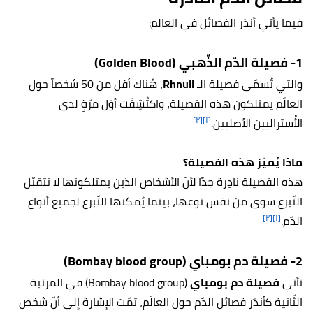
فيما يأتي أندَر الفصائل في العالم:
1- فصيلة الدّم الذّهبي (Golden Blood)
والتي تُسمّى فصيلة الـ
Rhnull
، هُناك أقل من 50 شخصاً حول
العالَم يمتلكون هذه الفصيلة، واكتُشِفَت أوّل مرّةٍ لدى
[٢]
[١]
الأُستراليين الأصليين.
ماذا يُميّز هذه الفصيلة؟
هذه الفصيلة نادِرة جدًا لأنّ الأشخاص الذين يمتلكونها لا تتقبّل
التّبرع سوى من نفس نوعها، بينما يُمكنها التّبرع لجميع أنواع
[٢]
[١]
الدّم.
2- فصيلة دم بومباي (Bombay blood group)
تأتي
فصيلة دم بومباي
(Bombay blood group) في المرتبة
الثّانية كأندَر فصائل الدّم حول العالَم، تمّت الإشارة إلى أنّ شخص