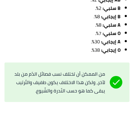
B سلبي:
2%.
B إيجابي:
8%.
A سلبي:
8%.
O سلبي:
7%.
A إيجابي:
30%.
O إيجابي:
38%.
من الممكن أن تختلف نسب فصائل الدّم من بلد
لآخر، ولكن هذا الاختلاف يكون طفيف والتّرتيب
يبقى كما هو حسب النّدرة والشّيوع.