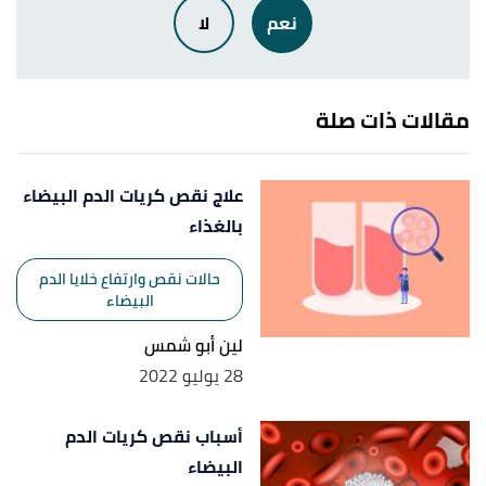
نعم
لا
أ
ب
ت
ث
,
kidshealth
, Retrieved 9/5/2023.
"Sepsis"
^
Edited.
أ
ب
,
mayoclinic
, Retrieved 9/5/2023.
"Sepsis"
^
مقالات ذات صلة
Edited.
علاج نقص كريات الدم البيضاء
بالغذاء
حالات نقص وارتفاع خلايا الدم
البيضاء
لين أبو شمس
28 يوليو 2022
أسباب نقص كريات الدم
البيضاء