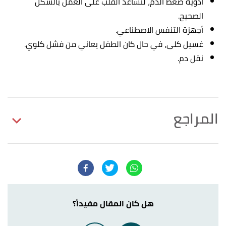
أدوية ضغط الدم، لتساعد القلب على العمل بالشكل
الصحيح.
أجهزة التنفس الاصطناعي.
غسيل كلى، في حال كان الطفل يعاني من فشل كلوي.
نقل دم.
المراجع
,
medscape
, Retrieved 9/5/2023.
"Pediatric Sepsis"
↑
Edited.
severe inflammatory response,IV guides,
↑
antibiotics, and medications "Pediatric Sepsis"
,
هل كان المقال مفيداً؟
yalemedicine
, Retrieved 9/5/2023. Edited.