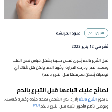
عنود الخريشه
التبرع بالدم
نُشر في 12 يناير 2023
قبل التّبرع بالدّم يُجرى فحص بسيط يشمَل قياس نبض القلب،
وضغط الدّم، ودرجة الحرارة، وقُوة الدّم، ولكن هل هُناك أي
توصيات يُمكن معرفتها قبل التبرع بالدّم؟
نصائح عليك اتباعها قبل التبرع بالدم
لا يجوز
التّبرع بالدّم
إلّا إذا كان الشخص بصحّة جيّدة وعُمره مُناسب،
[٢]
[١]
ويوصى بأهم الأمور الآتية قبل التّبرع بالدّم: