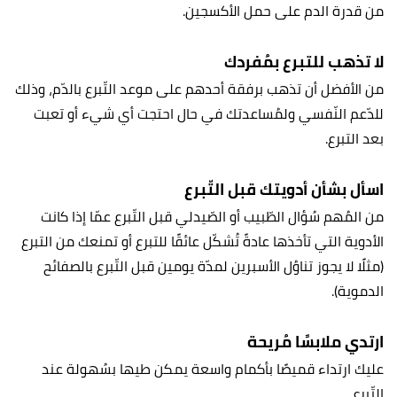
من قدرة الدم على حمل الأكسجين.
لا تذهب للتبرع بمُفردك
من الأفضل أن تذهب برفقة أحدهم على موعد التّبرع بالدّم، وذلك
للدّعم النّفسي ولمُساعدتك في حال احتجت أي شيء أو تعبت
بعد التبرع.
اسأل بشأن أدويتك قبل التّبرع
من المُهم سُؤال الطّبيب أو الصّيدلي قبل التّبرع عمّا إذا كانت
الأدوية التي تأخذها عادةً تُشكّل عائقًا للتبرع أو تمنعك من التبرع
(مثلًا لا يجوز تناوُل الأسبرين لمدّة يومين قبل التّبرع بالصفائح
الدموية).
ارتدي ملابسًا مُريحة
عليك ارتداء قميصًا بأكمام واسعة يمكن طيها بسُهولة عند
التّبرع.