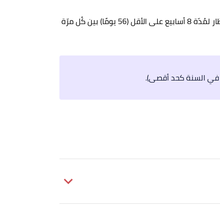
يُمكن التّبرع بالدّم الكامل 6 مرّات خلال السّنة، ولكن يجب الانتظار لمُدّة 8 أسابيع على الأقل (56 يومًا) بين كُل مرّة