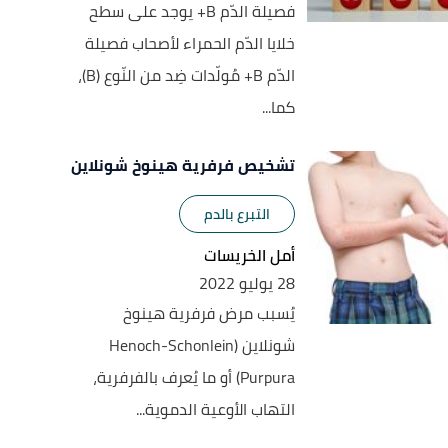
فصيلة الدّم B+ يوجد على سطح
خلايا الدّم الحمراء لأصحاب فصيلة
الدّم B+ مُولّدات ضِد من النّوع (B)،
كما...
تشخيص فرفرية هينوخ شونلاين
التبرع بالدم
أمل الخريسات
28 يوليو 2022
يُسبب مرض فرفرية هينوخ
شونلاين (Henoch-Schonlein
Purpura) أو ما يُعرف بالفرفرية،
التهاب الأوعية الدموية...