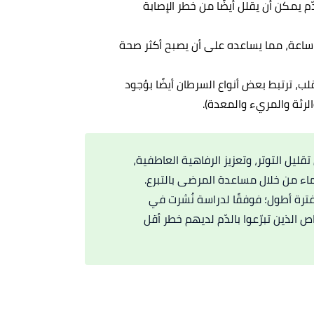
ّم يمكن أن يقلل أيضًا من خطر الإصابة
عد التبرع بالدم، يستبدل الجسم حجم الدم في غضون 48 ساعة، مما يساعده على أن يصبح أكثر صحة
ب، ترتبط بعض أنواع السرطان أيضًا بوُجود
لرئة والمريء والمعدة).
قليل التوتر، وتعزيز الرفاهية العاطفية،
تماء من خلال مساعدة المرضى بالتبرع.
لفترة أطول؛ فوفقًا لدراسة نُشرت في
ص الذين تبرّعوا بالدّم لديهم خطر أقل