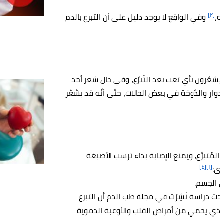
[٢]
،
وفي الواقِع لا يوجد دليل على أن التبرع بالدم
 يشعُرون بأي تعب بعد التّبرّع، وفي حال شعر أحد
وار والدّوخة في بعض الحالات، حتّى أنّه قد يشعُر
ُتبرِّع، ويمنع الإصابة بداء ترسب الأصبغة
[٤]
[١]
 الجسم.
وجدت دراسة نُشِرَت في مجلة طب الدم أن التبرع
لذي يحمي من أمراض القلب والأوعية الدموية