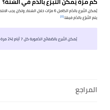
كم مرّة يُمكن التّبرّع بالدّم في السّنة؟
[٥]
يتم التّبرّع بالدّم فيها.
يُمكن التّبرع بالصّفائح الدّموية كل 7 أيام (24 مرة في السنة كحد أقصى).
المراجع
أ
ب
ت
,
hdfcergo
, Retrieved 1/11/2022. Edited.
"What are the side effects of donating blood?"
^