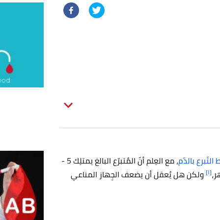
التّبرع بالدّم
، مع العِلم أنّ المُتبرّع البالغ يمتلِك 5 -
[١]
ولكن هل يُعقل أن يضعف الجِهاز المناعي