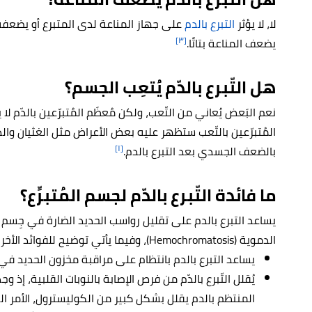
لا، لا يؤثر
التبرع بالدم
على جهاز المناعة لدى المتبرع أو يضعفه
[٣]
يضعف المناعة بتاتًا.
هل التّبرع بالدّم يُتعِب الجسم؟
نعم البَعض يُعاني من التّعب، ولكن مُعظَم المُتبرّعين بالدّم لا
المُتبرّعين بالتّعب ستظهر عليه بعض الأعراض مثل الغثيان والد
[١]
بالضعف الجسدي بعد التبرع بالدم.
ما فائدة التّبرع بالدّم لجسم المُتبرِّع؟
يساعد التبرع بالدم على تقليل رواسب الحديد الضارة في جِسم الم
الدموية (Hemochromatosis)، وفيما يأتي توضيح للفوائد الأخرى:
يساعد التبرع بالدم بانتظام على مراقبة مخزون الحديد في
يُقلل التّبرع بالدّم من فرص الإصابة بالنوبات القلبية، إذ 
المنتظم بالدم يقلل بشكل كبير من الكوليسترول، الأمر ا