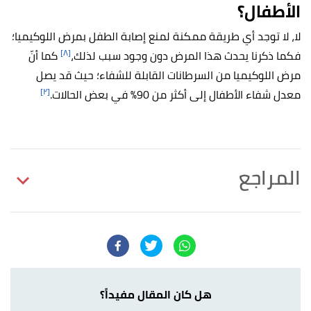
الأطفال؟
لا، لا توجد أي طريقة ممكنة لمنع إصابة الطفل بمرض اللوكيميا؛
[٨]
فكما ذكرنا يحدث هذا المرض دون وجود سبب لذلك،
كما أنّ
مرض اللوكيميا من السرطانات القابلة للشفاء؛ حيث قد يصل
[٢]
معدل شفاء الأطفال إلى أكثر من 90% في بعض الحالات.
المراجع
أ
ب
ت
ث
,
webmd
, Retrieved
"Childhood Leukemia"
^
3/7/2023. Edited.
أ
ب
ت
,
kidshealth
, Retrieved 3/7/2023.
"Leukemia"
^
Edited.
هل كان المقال مفيداً؟