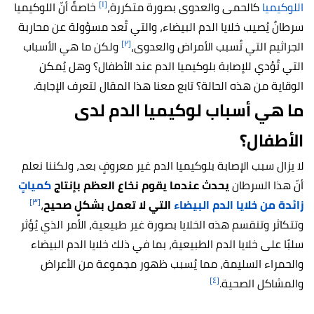
[١]
اللوكيميا
كالحمى والعدوى بصورة متكررة،
خاصةً أنّ اللوكيميا
سرطانٌ يُصيب خلايا الدم البيضاء، والتي تُعد مسؤولة عن محاربة
[٢]
الجراثيم التي تُسبب الأمراض والعدوى،
ولكن ما هي الأسباب
التي تُؤدي للإصابة بلوكيميا الدم عند الأطفال؟ وهل يُمكن
الوقاية من هذه الحالة؟ تابع معنا هذا المقال لتعرف الإجابة.
ما هي أسباب لوكيميا الدم لدى
الأطفال؟
لا يزال سبب الإصابة بلوكيميا الدم غير معروفٍ بعد، ولكننا نعلم
أنّ هذا السرطان
يحدث عندما يقوم نخاع العظم بإنتاج
كمياتٍ
[٣]
زائدة من خلايا الدم البيضاء
التي لا تعمل بشكلٍ صحيح
،
وتتكاثر وتنقسم هذه الخلايا بصورة غير طبيعية، الأمر الذي يُؤثر
سلبًا على خلايا الدم الطبيعية، بما في ذلك خلايا الدم البيضاء
والحمراء السليمة، مما يُسبب ظهور مجموعة من الأعراض
[٤]
والمشاكل الصحية.