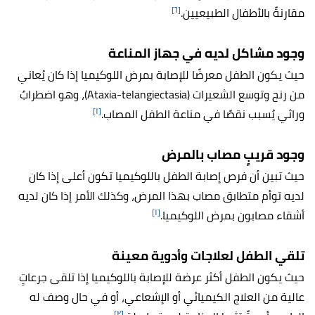
[٦]
مقارنةً بالأطفال الطبيعيين.
وجود مشاكل لديه في جهاز المناعة
حيث يكون الطفل معرضًا للإصابة بمرض اللوكيميا إذا كان يُعاني
من رنح وتوسع الشعيرات (Ataxia-telangiectasia)، وهو اضطرابٌ
[١]
وراثي يُسبب نقصًا في مناعة الطفل المصاب.
وجود قريبٍ مصاب بالمرض
حيث تبين أن فرص إصابة الطفل باللوكيميا تكون أعلى إذا كان
لديه توأم متطابق مصاب بهذا المرض، وكذلك الأمر إذا كان لديه
[١]
أشقاء مصابون بمرض اللوكيميا.
تلقي الطفل لعلاجات وأدوية معينة
حيث يكون الطفل أكثر عرضة للإصابة باللوكيميا إذا تلقى جرعاتٍ
عالية من العلاج الكيميائي أو الإشعاعي، أو في حال وصف له
[٢]