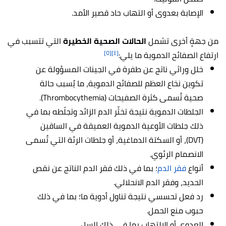
الإصابة بعدوى أو التهاب حاد قصير الأمد.
من جهةٍ أخرى تشمل
الحالات الصحية الخطيرة
التي تتسبب في
[٥]
[٤]
ارتفاع الصفائح الدموية ما يلي:
خلل وراثي ناتج عن طفرة في الجينات المسؤولة عن
تكوين نخاع العظم للصفائح الدموية، ما يُسبب حالة
صحية تُسمى كثرة الصفيحات (Thrombocythemia).
الجلطات الدموية نتيجة تخثّر الدم الزائد وتجلّطه بما في
ذلك جلطات الأوعية الدموية العميقة في الساقين
(DVT)، أو السكتة الدماغية، أو جلطات الرئة التي تُسمى
الانصمام الرئوي.
أنواع
فقر الدم
؛ بما في ذلك فقر الدم الناتج عن نقص
الحديد، وفقر الدم الانحلالي.
رد فعل تحسسي نتيجة تناول أدوية ما؛ بما في ذلك
حبوب منع الحمل.
العدوى أو الالتهاب بما في ذلك السل.