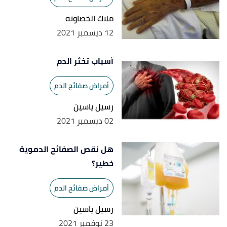
low platelet count levels mean?"
,
medicalnewstoday
,
ملاك الخصاونه
Retrieved 15/11/2022. Edited.
12 ديسمبر 2021
أسباب تخثر الدم
أمراض صفائح الدم
رسيل ياسين
02 ديسمبر 2021
هل نقص الصفائح الدموية
خطير؟
أمراض صفائح الدم
رسيل ياسين
23 نوفمبر 2021