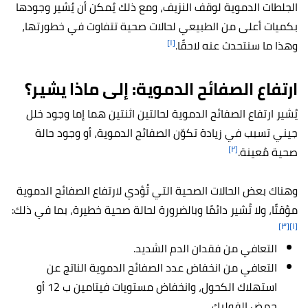
الجلطات الدموية لوقف النزيف، ومع ذلك يُمكن أن يُشير وجودها
بكميات أعلى من الطبيعي لحالات صحية تتفاوت في خطورتها،
[١]
وهذا ما سنتحدث عنه لاحقًا.
ارتفاع الصفائح الدموية: إلى ماذا يشير؟
يُشير ارتفاع الصفائح الدموية لحالتين اثنتين هما إما وجود خلل
جيني تسبب في زيادة تكوّن الصفائح الدموية، أو وجود حالة
[٢]
صحية مُعينة.
وهناك بعض الحالات الصحية التي تُؤدي لارتفاع الصفائح الدموية
مؤقتًا، ولا تُشير دائمًا وبالضرورة لحالة صحية خطيرة، بما في ذلك:
[٣]
[١]
التعافي من فقدان الدم الشديد.
التعافي من انخفاض عدد الصفائح الدموية الناتج عن
استهلاك الكحول، وانخفاض مستويات فيتامين ب 12 أو
حمض الفوليك.