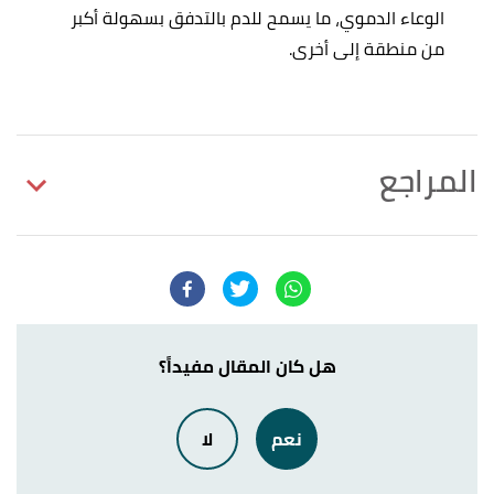
الوعاء الدموي، ما يسمح للدم بالتدفق بسهولة أكبر
من منطقة إلى أخرى.
المراجع
,
www.mayoclinic.org
,
"peripheral-artery-disease"
↑
Retrieved 5/7/2023. Edited.
,
"peripheral-artery-disease"
↑
my.clevelandclinic.org/
, Retrieved 5/7/2023. Edited.
هل كان المقال مفيداً؟
أ
ب
"Treatment options for peripheral artery
^
نعم
لا
disease"
,
www.medicalnewstoday.com
, Retrieved
5/7/2023. Edited.