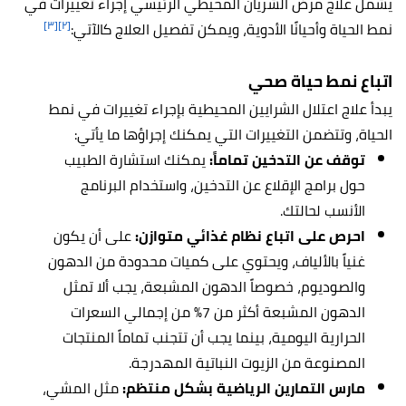
يشمل علاج مرض الشريان المحيطي الرئيسي إجراء تغييرات في
[٣]
[٢]
نمط الحياة وأحيانًا الأدوية، ويمكن تفصيل العلاج كالآتي:
اتباع نمط حياة صحي
يبدأ علاج اعتلال الشرايين المحيطية بإجراء تغييرات في نمط
الحياة، وتتضمن التغييرات التي يمكنك إجراؤها ما يأتي:
توقف عن التدخين تماماً:
يمكنك استشارة الطبيب
حول برامج الإقلاع عن التدخين، واستخدام البرنامج
الأنسب لحالتك.
احرص على اتباع نظام غذائي متوازن:
على أن يكون
غنياً بالألياف، ويحتوي على كميات محدودة من الدهون
والصوديوم، خصوصاً الدهون المشبعة، يجب ألا تمثل
الدهون المشبعة أكثر من 7% من إجمالي السعرات
الحرارية اليومية، بينما يجب أن تتجنب تماماً المنتجات
المصنوعة من الزيوت النباتية المهدرجة.
مارس التمارين الرياضية بشكل منتظم:
مثل المشي،