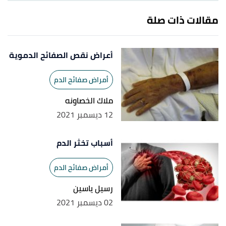
,
www.mayoclinic.org
,
"peripheral-artery-disease"
↑
مقالات ذات صلة
Retrieved 5/7/2023. Edited.
,
www.nhlbi.nih.gov/
,
"peripheral-artery-disease"
↑
أعراض نقص الصفائح الدموية
Retrieved 5/7/2023. Edited.
أمراض صفائح الدم
ملاك الخصاونه
12 ديسمبر 2021
أسباب تخثر الدم
أمراض صفائح الدم
رسيل ياسين
02 ديسمبر 2021