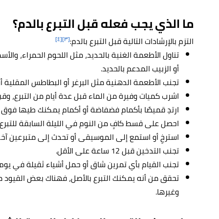
ما الذي يجب فعله قبل التبرع بالدم؟
[٤]
[٣]
التزم بالإرشادات التالية قبل التبرع بالدم:
تناول الأطعمة الغنية بالحديد، مثل اللحوم الحمراء، والأسم
أو الزبيب المدعم بالحديد.
تجنب الأطعمة الدهنية مثل البرغر أو البطاطس المقلية أو
اشرب كميات وفيرة من الماء قبل عدة أيام من التبرع، وق
ارتدِ قميصًا بأكمام فضفاضة أو أكمام يمكنك طيها فوق
احصل على قسط كافٍ من النوم في الليلة السابقة للتبرع.
استرخِ أو استمع إلى الموسيقى أو تحدث إلى متبرعين آخرين أ
تجنب التدخين قبل 12 ساعة على الأقل.
تجنب القيام بأي تمرين شاق أو حمل أشياء ثقيلة في يوم ا
تحقق من أنه يمكنك التبرع بالأصل، فهناك بعض القيود م
وغيرها.