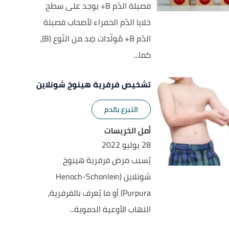
فصيلة الدّم B+ يوجد على سطح
خلايا الدّم الحمراء لأصحاب فصيلة
الدّم B+ مُولّدات ضِد من النّوع (B)،
كما...
تشخيص فرفرية هينوخ شونلاين
التبرع بالدم
أمل الخريسات
28 يوليو 2022
يُسبب مرض فرفرية هينوخ
شونلاين (Henoch-Schonlein
Purpura) أو ما يُعرف بالفرفرية،
التهاب الأوعية الدموية...