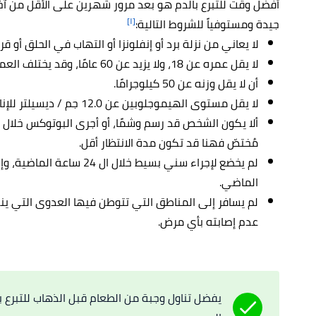
أفضل وقت للتبرع بالدم هو بعد مرور شهرين على الأقل من آخ
[١]
جيدة ومستوفياً للشروط التالية:
لا يعاني من نزلة برد أو إنفلونزا أو التهاب في الحلق أو ق
لا يقل عمره عن 18، ولا يزيد عن 60 عامًا، وقد يختلف العمر بحسب قانون الدولة.
أن لا يقل وزنه عن 50 كيلوجرامًا.
لا يقل مستوى الهيموجلوبين عن 12.0 جم / ديسيلتر للإناث، أو 13.0 جم / ديسيلتر للذكور.
مُختصّ فهنا قد تكون مدة الانتظار أقل.
لم يخضع لإجراء سني بسيط خلا
الماضي.
لم يسافر إلى المناطق التي تتوطن فيها العدوى التي ينقل
عدم إصابته بأي مرض.
يفضل تناول وجبة من الطعام قبل الذهاب للتبرع ب