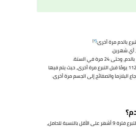
[٢]
تبرع بالدم مرة أخرى:
بعد جمع الخلايا الحمراء المزدوجة آليًا، يجب عليك الانتظار 112 يومًا قبل التبرع مرة أخرى، حيث يتم فيها
اع البلازما والصفائح إلى الجسم مرة أخرى.
دم؟
لا، لا ينصح بالتبرع بالدم أثناء الرضاعة والحمل، ويوصى بتأجيل التبرع فترة 9 أشهر على الأقل بالنسبة للحامل،