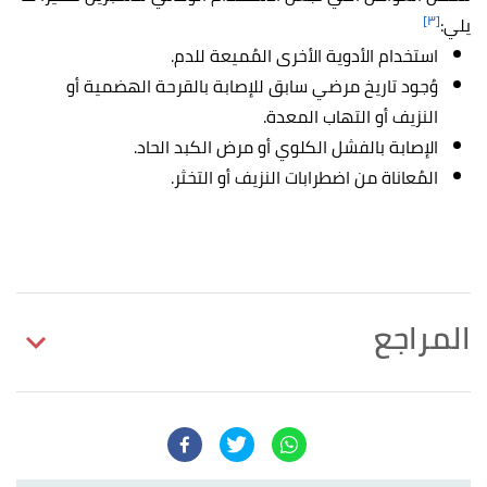
[٣]
يلي:
استخدام الأدوية الأخرى المُميعة للدم.
وُجود تاريخ مرضي سابق للإصابة بالقرحة الهضمية أو
النزيف أو التهاب المعدة.
الإصابة بالفشل الكلوي أو مرض الكبد الحاد.
المُعاناة من اضطرابات النزيف أو التخثر.
المراجع
is in a group,and cough and cold medications.
↑
"Aspirin"
,
medlineplus
, Retrieved 23/2/2023. Edited.
"Is Aspirin a Good Blood Thinner for Preventing a
↑