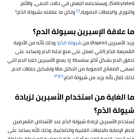
(Salicylates)، ويستخدمه البَعض في حالات الحمى، والألم،
[١]
والتورم، والجلطات الدموية،
ولكن ما علاقته بسُيولة الدّم؟
ما علاقة الإسبرين بسيولة الدم؟
يزيد الأسبرين (Aspirin) من
سُيولة الدّم
؛ وذلك لأنّه من الأدوية
المُميعة للدّم (التي تعمل على منع تجلط الدم وتساعد على
تدفق الدم بشكل أكثر سلاسة)؛ إذ يمنع الأسبرين خلايا الدم التي
تسمى الصفائح الدموية من التكتل معًا وتشكيل جلطات الدم،
[٣]
[٢]
لذلك يُقال بأنّه يزيد من سُيولة الدّم.
ما الغاية من استخدام الأسبرين لزيادة
سُيولة الدّم؟
يُستخدَم الأسبرين لزيادة سُيولة الدّم عند الأشخاص المُعرضين
لخطر الإصابة بالجلطات القلبية والدّماغية، وذلك لأنّه
يساعد على
منع حُدوث النوبة القلبية أو السكتة الدماغية المرتبطة بالجلطة