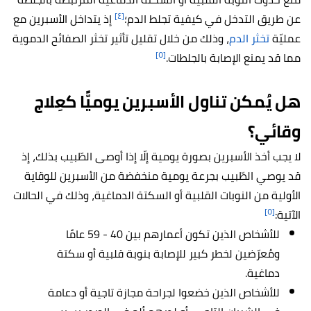
[٤]
عن طريق التدخل في كيفية تجلط الدم؛
إذ يتداخل الأسبرين مع
عمليّة
تخثر الدم
، وذلك من خلال تقليل
تأثير تخثر الصفائح الدموية
[٥]
مما قد يمنع الإصابة بالجلطات.
هل يُمكن تناول الأسبرين يوميًّا كعِلاج
وقائي؟
لا يجب أخذ الأسبرين بصورة يومية إلّا إذا أوصى الطّبيب بذلك، إذ
قد يوصي الطّبيب بجرعة يومية منخفضة من الأسبرين للوقاية
الأولية من النوبات القلبية أو السكتة الدماغية، وذلك في الحالات
[٥]
الآتية:
للأشخاص الذين تكون أعمارهم بين 40 - 59 عامًا
ومُعرّضين لخطر كبير للإصابة بنوبة قلبية أو سكتة
دماغية.
للأشخاص الذين خضعوا
لجراحة مجازة تاجية أو دعامة