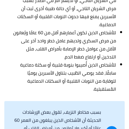
في الشريان التاجي، أو لديهم ألم في الصدر بسبب
مرض الشريان التاجي، أو أي حالة طبية أخرى ثبت أن
الأسبرين يمنع فيها حدوث النوبات القلبية أو السكتات
الدماغية.
للأشخاص الذين تكون أعمارهم أقل من 60 عامًا ويُعانون
من مرض السكري ولديهم عامل خطر واحد آخر على
الأقل من عوامل خطر الإصابة بأمراض القلب، مثل
التدخين أو ارتفاع ضغط الدم.
للأشخاص الذين أُصيبوا بنوبة قلبية أو سكتة دماغية
سابقًا، فقد يوصي الطّبيب بتناول الأسبرين يوميًا
للوقاية من النوبات القلبية أو السكتات الدماغية
المُستقبلية.
بسبب مخاطر النزيف، تقول بعض الإرشادات
الحديثة أن الأشخاص الذين يبلغون من العمر 60
عامًا أو أكبر ولا يُعانون من أمراض القلب أو