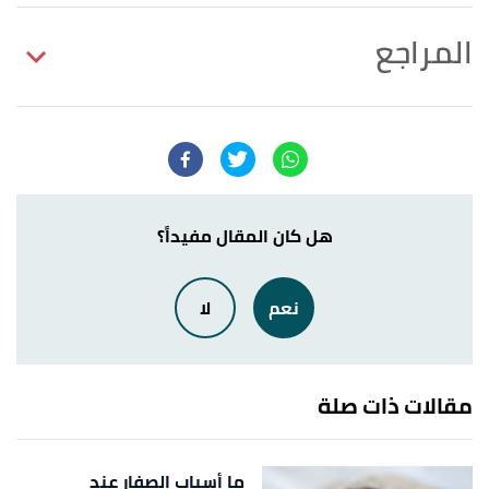
المراجع
,
clevelandclinic
, Retrieved
"Jaundice in Newborns"
↑
16/8/2023. Edited.
,
mayoclinic
, Retrieved 16/8/2023.
"Infant jaundice"
↑
Edited.
هل كان المقال مفيداً؟
أ
ب
ت
,
marchofdimes
, Retrieved
"Newborn jaundice"
^
نعم
لا
16/8/2023. Edited.
,
kidshealth
, Retrieved
"Jaundice in Newborns"
↑
16/8/2023. Edited.
مقالات ذات صلة
is treatment with a,as much light as possible.
↑
"Treatment -Newborn jaundice Contents Overview"
,
ما أسباب الصفار عند