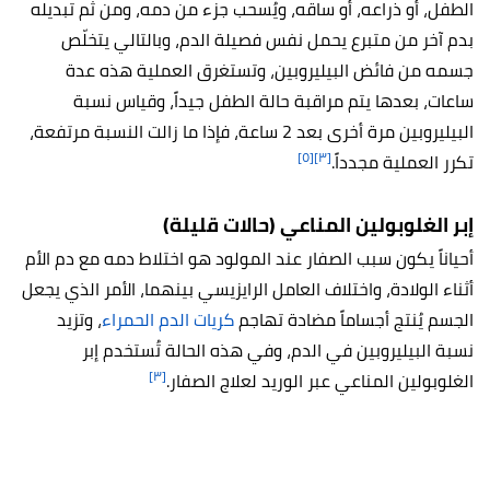
الطفل، أو ذراعه، أو ساقه، ويُسحب جزء من دمه، ومن ثم تبديله
بدم آخر من متبرع يحمل نفس فصيلة الدم، وبالتالي يتخلّص
جسمه من فائض البيليروبين، وتستغرق العملية هذه عدة
ساعات، بعدها يتم مراقبة حالة الطفل جيداً، وقياس نسبة
البيليروبين مرة أخرى بعد 2 ساعة، فإذا ما زالت النسبة مرتفعة،
[٥]
[٣]
تكرر العملية مجدداً.
إبر الغلوبولين المناعي (حالات قليلة)
أحياناً يكون سبب الصفار عند المولود هو اختلاط دمه مع دم الأم
أثناء الولادة، واختلاف العامل الرايزيسي بينهما، الأمر الذي يجعل
الجسم يُنتج أجساماً مضادة تهاجم
كريات الدم الحمراء
، وتزيد
نسبة البيليروبين في الدم، وفي هذه الحالة تُستخدم إبر
[٣]
الغلوبولين المناعي عبر الوريد لعلاج الصفار.