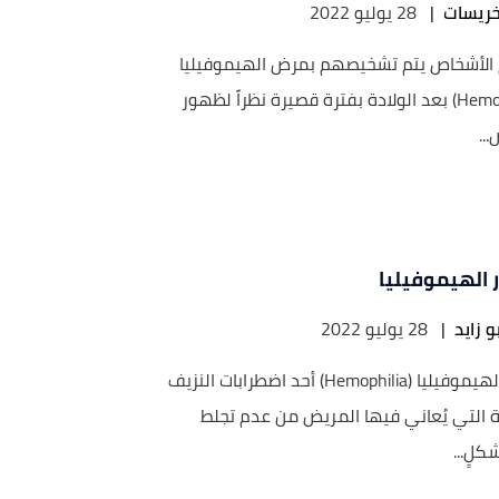
خريسات
|
28 يوليو 2022
لأشخاص يتم تشخيصهم بمرض الهيموفيليا
(Hemophilia) بعد الولادة بفترة قصيرة نظراً لظهور
...
ر الهيموفيليا
و زايد
|
28 يوليو 2022
تمثل الهيموفيليا (Hemophilia) أحد اضطرابات النزيف
ية التي يُعاني فيها المريض من عدم تجلط
كلٍ...