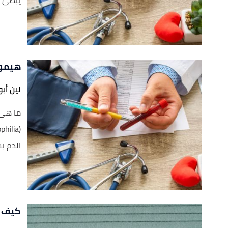
يُبطّئ 
هيموف
لين أ
ما هي 
الدم ب
كيف ي