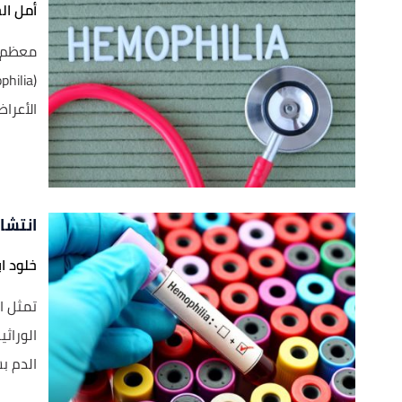
أمل ال
معظم ا
الأعراض
انتشا
خلود اب
الوراث
الدم بش