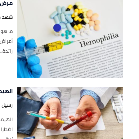
مرض ا
شهد س
ما هو 
أمراض 
زائدة...
الهيم
رسيل ي
الهيموف
اضطرابا