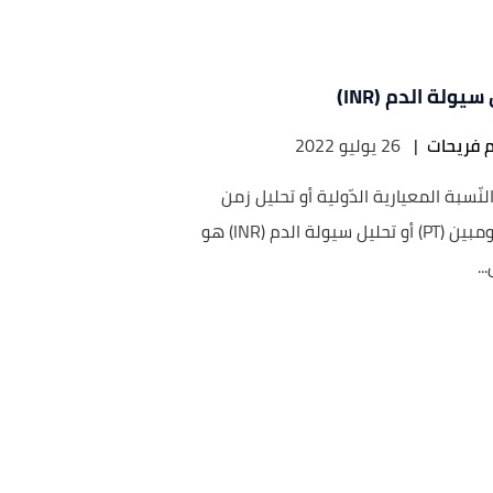
يولة الدم (INR)
م فريحات
|
26 يوليو 2022
لنّسبة المعيارية الدّولية أو تحليل زمن
البروثرومبين (PT) أو تحليل سيولة الدم (INR) هو
..