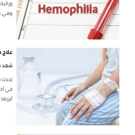
وراثية
وهي برو
علاج 
شهد س
تحدث س
في أحد
أبرزها ا