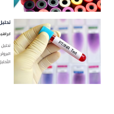
تحليل س
ابراهي
تحليل ا
التّحليل.