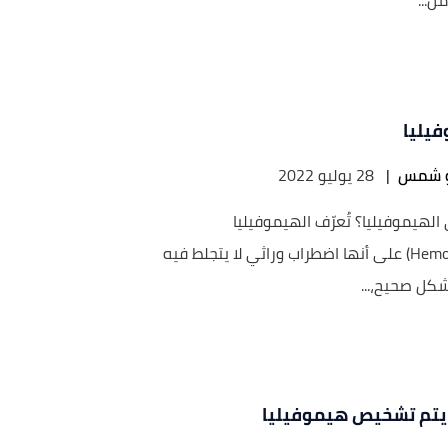
من...
يليا
بو شمس
|
28 يوليو 2022
الهيموفيليا؟ تُعرّف الهيموفيليا
(Hemophilia) على أنها اضطراب وراثي لا يتجلط فيه
شكل صحيح،...
تم تشخيص هيموفيليا